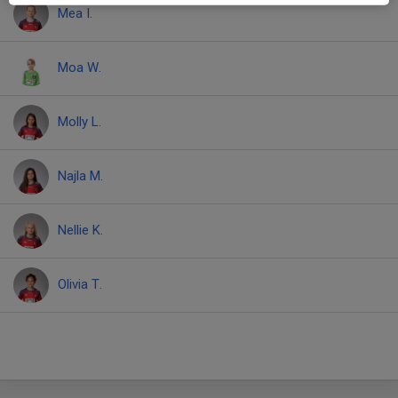
Mea I.
Moa W.
Molly L.
Najla M.
Nellie K.
Olivia T.