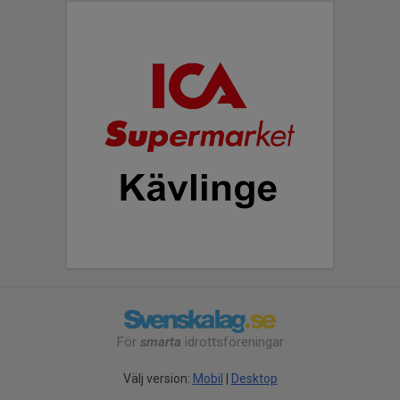
För
smarta
idrottsföreningar
Välj version:
Mobil
|
Desktop