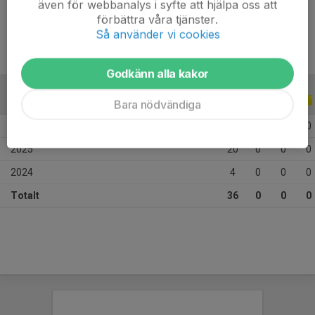
även för webbanalys i syfte att hjälpa oss att
Ålder
10 år
förbättra våra tjänster.
Så använder vi cookies
Godkänn alla kakor
ALLA SERIER
ALLA ÅR
Bara nödvändiga
2026
12
0
0
0
2025
20
0
0
0
2024
4
0
0
0
Totalt
36
0
0
0