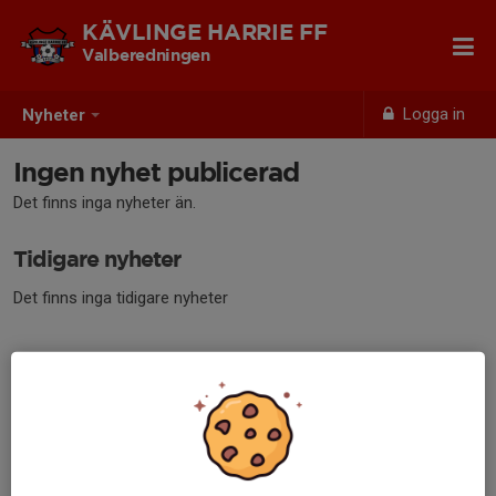
KÄVLINGE HARRIE FF
Valberedningen
Logga in
Nyheter
Ingen nyhet publicerad
Det finns inga nyheter än.
Tidigare nyheter
Det finns inga tidigare nyheter