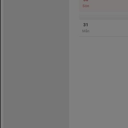
Sön
31
Mån