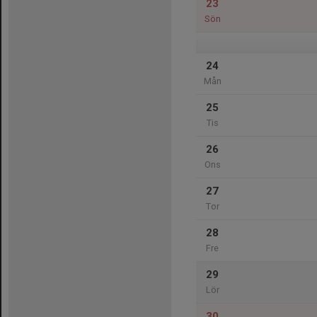
23
Sön
24
Mån
25
Tis
26
Ons
27
Tor
28
Fre
29
Lör
30