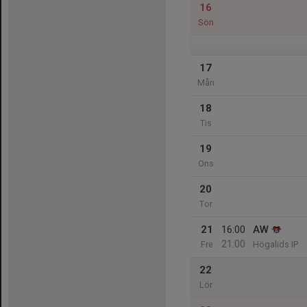
16
Sön
17
Mån
18
Tis
19
Ons
20
Tor
21
16:00
AW
21:00
Fre
Högalids IP
22
Lör