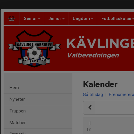
Senior
Junior
Ungdom
Fotbollsskolan
KÄVLINGE
Valberedningen
Kalender
Hem
Gå till idag
|
Prenumerer
Nyheter
Truppen
Matcher
1
Lör