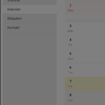
Statistik
2
Kalender
Sön
Bildgalleri
3
Kontakt
Mån
4
Tis
5
Ons
6
Tor
7
Fre
8
Lör