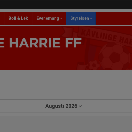
Boll & Lek
Evenemang
Styrelsen
 HARRIE FF
a
Augusti 2026