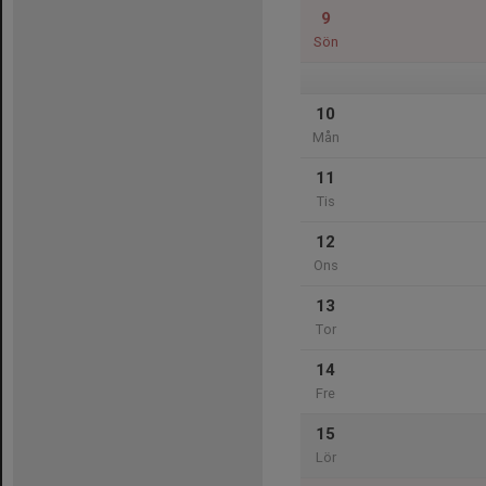
9
Sön
10
Mån
11
Tis
12
Ons
13
Tor
14
Fre
15
Lör