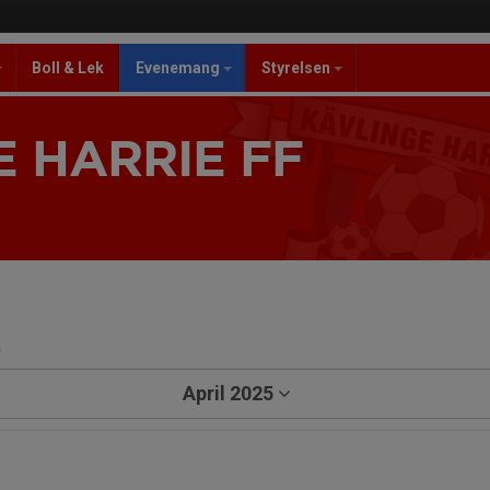
Boll & Lek
Evenemang
Styrelsen
 HARRIE FF
a
April 2025