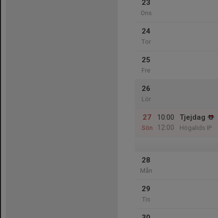
23
Ons
24
Tor
25
Fre
26
Lör
27
10:00
Tjejdag
12:00
Sön
Högalids IP
28
Mån
29
Tis
30