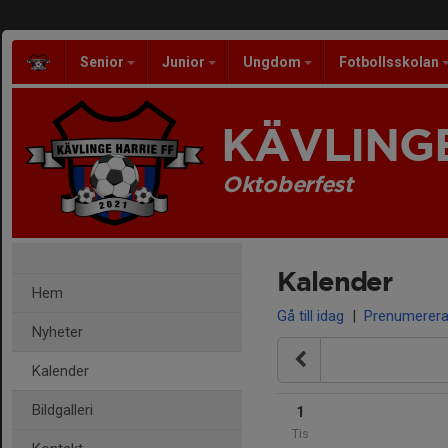
Senior
Junior
Ungdom
Fotbollsskolan
KÄVLINGE
Oktoberfest
Kalender
Hem
Gå till idag
|
Prenumerer
Nyheter
Kalender
Bildgalleri
1
Tis