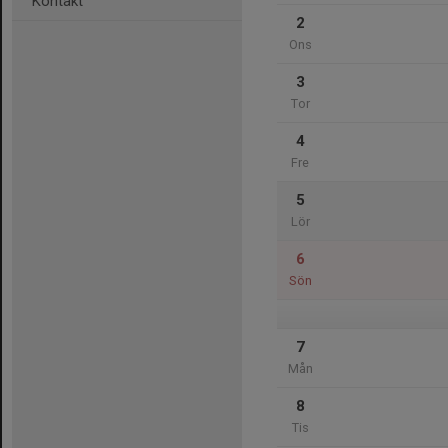
Kontakt
2
Ons
3
Tor
4
Fre
5
Lör
6
Sön
7
Mån
8
Tis