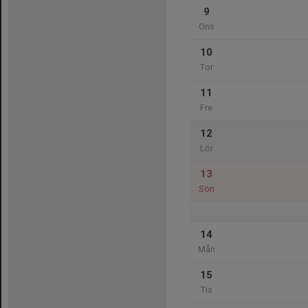
9
Ons
10
Tor
11
Fre
12
Lör
13
Sön
14
Mån
15
Tis