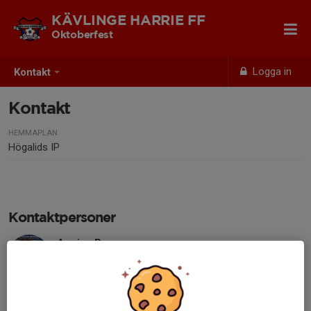
KÄVLINGE HARRIE FF
Oktoberfest
Logga in
Kontakt
Kontakt
HEMMAPLAN
Högalids IP
Kontaktpersoner
Annica Borg
Ansvarig
070-229 58 78
annica.borg@kavlingeharrieff.se