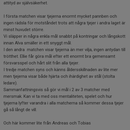
attityd av självsäkerhet.
I första matchen visar tjejerna enormt mycket pannben och
ingen rädsla för motståndet trots att några tjejer i andra laget är
minst huvudet större.
Vi släpper in några enkla mål snabbt på kontringar och långskott
innan Alva smäller in ett snyggt mål.
I den andra matchen visar tjejerna än mer vilja, ingen antydan till
trötthet. Ellie får göra mål efter ett enormt bra gemensamt
försvarsspel och hårt slit från alla tjejer.
I tredje matchen syns och känns åldersskillnaden av lite mer
men tjejerna visar både hjärta och ihärdighet av stål (stolta
ledare).
Sammanfattningsvis så gör vi mål i 2 av 3 matcher med
mersmak. Kan vi ta med oss mentaliteten, spelet och hur
tjejerna lyfter varandra i alla matcherna så kommer dessa tjejer
gå så långt de vill.
Och här kommer lite från Andreas och Tobias