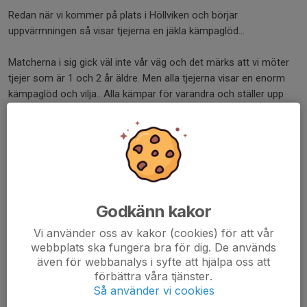
Redan när vi kommer på plats i Höllviken och börjar
uppvärmningen så visar tjejerna en jäkla kämpaglöd...
Matcherna i sig gick väl inte vår väg och det märks att vi möter
tjejer som är 1 och 2 år äldre. Men alla tjejerna visar en enorm
kämpaglöd och vilja.. Alla kämpar för varandra och ställer upp
för varandra hela tiden..
Känner att laget går en ljus framtid till mötes..
Nu har vi ett sammandrag kvar i Höllviken denna höst. Och det
går av stapeln den 27 September.. Så boka in det i kalendern...
Godkänn kakor
Tack för denna helg..
Vi använder oss av kakor (cookies) för att vår
//Ledarna
webbplats ska fungera bra för dig. De används
även för webbanalys i syfte att hjälpa oss att
Dela nyhet
förbättra våra tjänster.
Så använder vi cookies