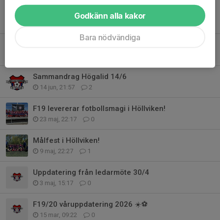
Godkänn alla kakor
Tidigare nyheter
Bara nödvändiga
Nu drar vi igång höstsäsongen för F20/21! ⚽
6 aug, 09:15
0
Sammandrag Högalid 14/6
14 jun, 21:57
2
F19 levererar fotbollsmagi i Höllviken!
23 maj, 22:17
0
Målfest i Höllviken!
9 maj, 22:27
1
Uppdatering från ledarmöte 30/4
3 maj, 15:17
0
F19/20 våruppdatering 2026 ☀️⚽
15 mar, 09:22
0