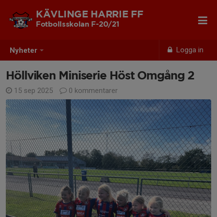
KÄVLINGE HARRIE FF
Fotbollsskolan F-20/21
Logga in
Nyheter
Höllviken Miniserie Höst Omgång 2
15 sep 2025
0 kommentarer