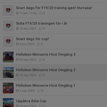
Snart dags för F19/20 träning igen! Hurraaa!
11 jan, 11:26
0
Sista F19/20 träningen för i år
10 dec 2025
0
Snart dags för cup!
5 nov 2025
0
Höllviken Miniserie Höst Omgång 3
30 sep 2025
0
Höllviken Miniserie Höst Omgång 2
15 sep 2025
0
Höllviken Miniserie Höst Omgång 1
3 sep 2025
0
Uppåkra Bilia Cup
24 aug 2025
1