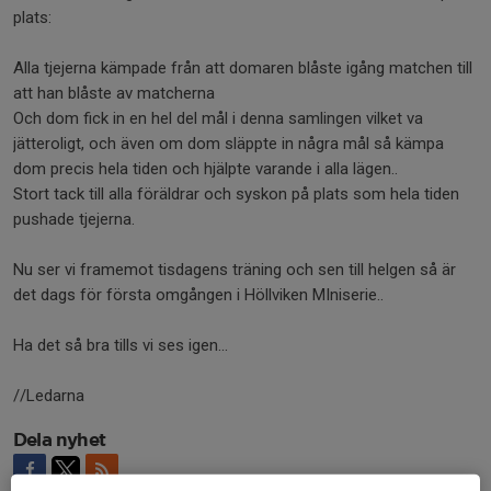
plats:
Alla tjejerna kämpade från att domaren blåste igång matchen till
att han blåste av matcherna
Och dom fick in en hel del mål i denna samlingen vilket va
jätteroligt, och även om dom släppte in några mål så kämpa
dom precis hela tiden och hjälpte varande i alla lägen..
Stort tack till alla föräldrar och syskon på plats som hela tiden
pushade tjejerna.
Nu ser vi framemot tisdagens träning och sen till helgen så är
det dags för första omgången i Höllviken MIniserie..
Ha det så bra tills vi ses igen...
//Ledarna
Dela nyhet