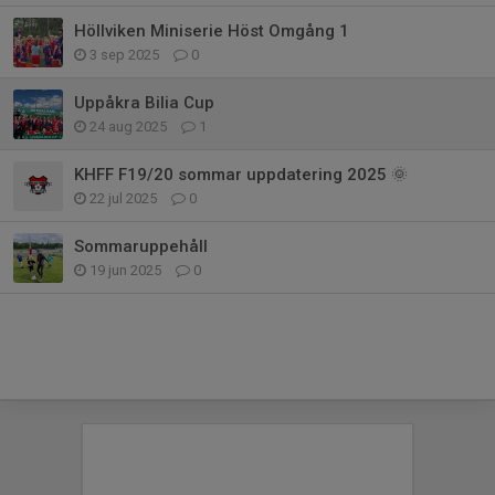
Höllviken Miniserie Höst Omgång 1
3 sep 2025
0
Uppåkra Bilia Cup
24 aug 2025
1
KHFF F19/20 sommar uppdatering 2025 🌞
22 jul 2025
0
Sommaruppehåll
19 jun 2025
0