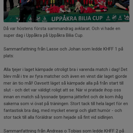
Då var höstens första sammandrag avklarat. Och vi hade en
super dag i Uppåkra på Uppåkra Bilia Cup.
Sammanfattning från Lasse och Johan som ledde KHFF 1 på
plats:
Alla tjejer i laget kämpade otroligt bra i varenda match i dag! Det
blev mål i tre av fyra matcher och även en vinst där laget gjorde
mer än tio mål! Oavsett läget så kämpade alla på från start till
slut - och det var väldigt roligt att se. När vi pratade ihop oss
innan en match så lyssnade tjejerna jättefint och de kom ihåg
sakerna som vi övat på träningen. Stort tack till hela laget för en
fantastisk bra dag, med mycket energi och glatt humör - och
stor tack till alla föräldrar som hejade så fint vid sidlinjen.
Sammanfattning från Andreas o Tobias som ledde KHFF 2 på