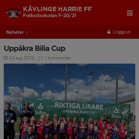
KÄVLINGE HARRIE FF
Fotbollsskolan F-20/21
Logga in
Nyheter
Uppåkra Bilia Cup
24 aug 2025
1 kommentar