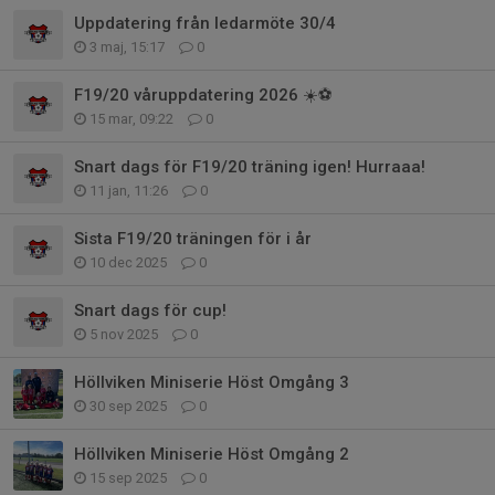
Uppdatering från ledarmöte 30/4
3 maj, 15:17
0
F19/20 våruppdatering 2026 ☀️⚽
15 mar, 09:22
0
Snart dags för F19/20 träning igen! Hurraaa!
11 jan, 11:26
0
Sista F19/20 träningen för i år
10 dec 2025
0
Snart dags för cup!
5 nov 2025
0
Höllviken Miniserie Höst Omgång 3
30 sep 2025
0
Höllviken Miniserie Höst Omgång 2
15 sep 2025
0