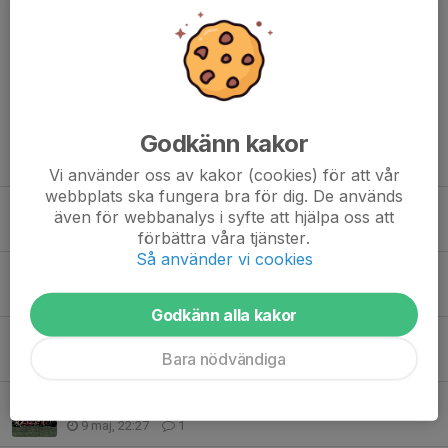
Kommentarer
Caroline D.
2 sep 2025
👏🏻❤️🏅
Godkänn kakor
Tidigare nyheter
Vi använder oss av kakor (cookies) för att vår
webbplats ska fungera bra för dig. De används
Nu drar vi igång höstsäsongen för F20/21! ⚽
även för webbanalys i syfte att hjälpa oss att
6 aug, 09:15
0
förbättra våra tjänster.
Så använder vi cookies
Sammandrag Högalid 14/6
14 jun, 21:57
2
Godkänn alla kakor
F19 levererar fotbollsmagi i Höllviken!
Bara nödvändiga
23 maj, 22:17
0
Målfest i Höllviken!
9 maj, 22:27
1