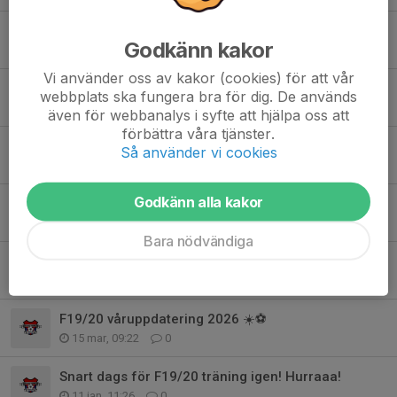
Nu drar vi igång höstsäsongen för F20/21! ⚽
Godkänn kakor
Idag, 09:15
0
Vi använder oss av kakor (cookies) för att vår
Sammandrag Högalid 14/6
webbplats ska fungera bra för dig. De används
14 jun, 21:57
2
även för webbanalys i syfte att hjälpa oss att
förbättra våra tjänster.
F19 levererar fotbollsmagi i Höllviken!
Så använder vi cookies
23 maj, 22:17
0
Godkänn alla kakor
Målfest i Höllviken!
9 maj, 22:27
1
Bara nödvändiga
Uppdatering från ledarmöte 30/4
3 maj, 15:17
0
F19/20 våruppdatering 2026 ☀️⚽
15 mar, 09:22
0
Snart dags för F19/20 träning igen! Hurraaa!
11 jan, 11:26
0