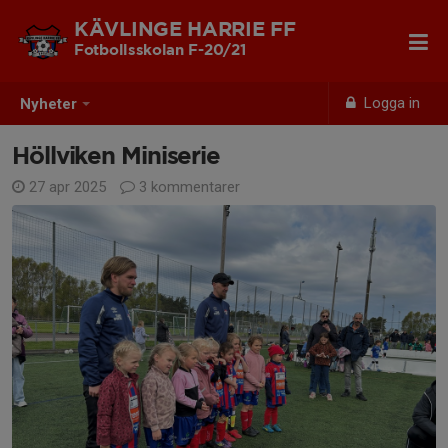
KÄVLINGE HARRIE FF
Fotbollsskolan F-20/21
Logga in
Nyheter
Höllviken Miniserie
27 apr 2025
3 kommentarer