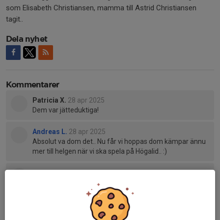
som Elisabeth Christiansen, mamma till Astrid Christiansen
tagit..
Dela nyhet
Kommentarer
Patricia X.
28 apr 2025
Dem var jätteduktiga!
Andreas L.
28 apr 2025
Absolut va dom det.. Nu får vi hoppas dom kämpar ännu
mer till helgen när vi ska spela på Högalid.. :)
Rebecca B.
28 apr 2025
Dem var så duktiga 😍
Tidigare nyheter