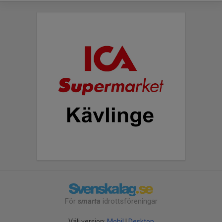
För
smarta
idrottsföreningar
Välj version:
Mobil
|
Desktop