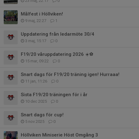
23 maj, 22:17
0
Målfest i Höllviken!
9 maj, 22:27
1
Uppdatering från ledarmöte 30/4
3 maj, 15:17
0
F19/20 våruppdatering 2026 ☀️⚽
15 mar, 09:22
0
Snart dags för F19/20 träning igen! Hurraaa!
11 jan, 11:26
0
Sista F19/20 träningen för i år
10 dec 2025
0
Snart dags för cup!
5 nov 2025
0
Höllviken Miniserie Höst Omgång 3