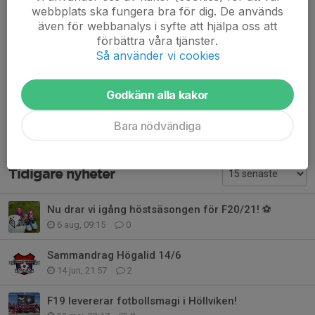
lågsiden, här:
https://www.svenskalag.se/kavlingeharrieff-
webbplats ska fungera bra för dig. De används
fotbollsskolanf-18-19/kontakt
även för webbanalys i syfte att hjälpa oss att
förbättra våra tjänster.
Så använder vi cookies
Hälsningar,
Andreas, Valentin och Lasse
Godkänn alla kakor
Dela nyhet
Bara nödvändiga
Tidigare nyheter
Nu drar vi igång höstsäsongen för F20/21! ⚽
6 aug, 09:15
0
Sammandrag Högalid 14/6
14 jun, 21:57
2
F19 levererar fotbollsmagi i Höllviken!