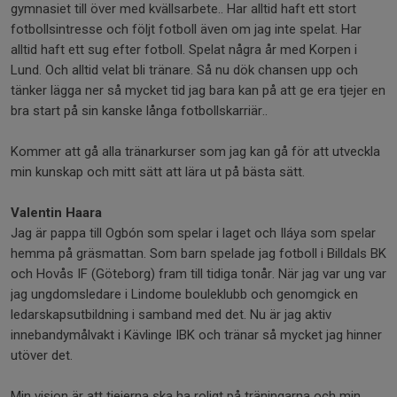
gymnasiet till över med kvällsarbete.. Har alltid haft ett stort
fotbollsintresse och följt fotboll även om jag inte spelat. Har
alltid haft ett sug efter fotboll. Spelat några år med Korpen i
Lund. Och alltid velat bli tränare. Så nu dök chansen upp och
tänker lägga ner så mycket tid jag bara kan på att ge era tjejer en
bra start på sin kanske långa fotbollskarriär..
Kommer att gå alla tränarkurser som jag kan gå för att utveckla
min kunskap och mitt sätt att lära ut på bästa sätt.
Valentin Haara
Jag är pappa till Ogbón som spelar i laget och Iláya som spelar
hemma på gräsmattan. Som barn spelade jag fotboll i Billdals BK
och Hovås IF (Göteborg) fram till tidiga tonår. När jag var ung var
jag ungdomsledare i Lindome bouleklubb och genomgick en
ledarskapsutbildning i samband med det. Nu är jag aktiv
innebandymålvakt i Kävlinge IBK och tränar så mycket jag hinner
utöver det.
Min vision är att tjejerna ska ha roligt på träningarna och min