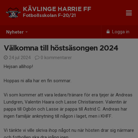
KÄVLINGE HARRIE FF
Fotbollsskolan F-20/21
Logga in
Nyheter
Välkomna till höstsäsongen 2024
24 jul 2024
0 kommentarer
Hejsan allihop!
Hoppas ni alla har en fin sommar.
Vi som kommer att vara ledare/tränare för era tjejer är Andreas
Lundgren, Valentin Haara och Lasse Christiansen. Valentin är
pappa till Ogbón och Lasse är pappa till Astrid C. Andreas har
ingen familjär anknytning till någon i laget, men i KHFF.
Vi tänkte vi ville skriva ihop något nu när hösten drar sig närmare
och fotbollen ska dra igång igen.