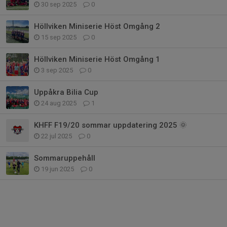
30 sep 2025
0
Höllviken Miniserie Höst Omgång 2
15 sep 2025
0
Höllviken Miniserie Höst Omgång 1
3 sep 2025
0
Uppåkra Bilia Cup
24 aug 2025
1
KHFF F19/20 sommar uppdatering 2025 🌞
22 jul 2025
0
Sommaruppehåll
19 jun 2025
0