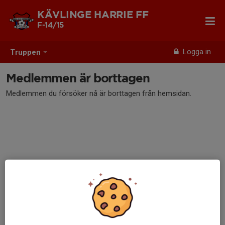
KÄVLINGE HARRIE FF
F-14/15
Logga in
Truppen
Medlemmen är borttagen
Medlemmen du försöker nå är borttagen från hemsidan.