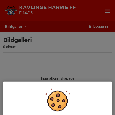
KÄVLINGE HARRIE FF
F-14/15
Logga in
Bildgalleri
Bildgalleri
0 album
Inga album skapade