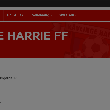
Boll & Lek
Evenemang
Styrelsen
 HARRIE FF
Högalids IP
r