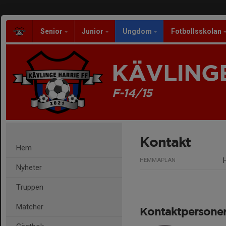
Senior
Junior
Ungdom
Fotbollsskolan
KÄVLINGE
F-14/15
Kontakt
Hem
HEMMAPLAN
Nyheter
Truppen
Matcher
Kontaktpersone