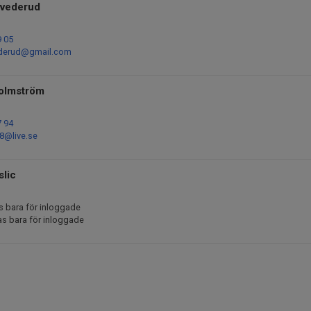
Svederud
9 05
ederud@gmail.com
Holmström
7 94
8@live.se
slic
s bara för inloggade
as bara för inloggade