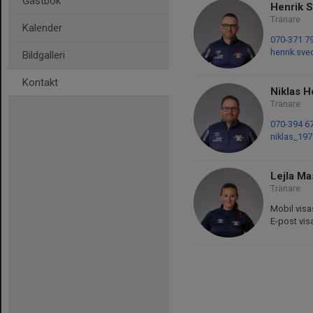
Gästbok
Henrik 
Tränare
Kalender
070-371 7
henrik.sv
Bildgalleri
Kontakt
Niklas 
Tränare
070-394 6
niklas_197
Lejla Ma
Tränare
Mobil visa
E-post vis