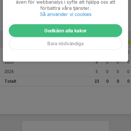
även för webbanalys i syfte att hjälpa oss att
Ålder
11 år
förbättra våra tjänster.
Så använder vi cookies
Godkänn alla kakor
ALLA SERIER
ALLA ÅR
Bara nödvändiga
2026
10
0
0
0
2025
8
0
0
0
2024
5
0
0
0
Totalt
23
0
0
0