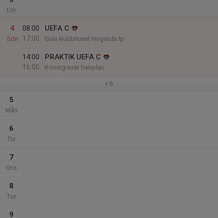
Lör
4
08:00
UEFA C
17:00
Sön
Gula klubbhuset Högalids Ip
14:00
PRAKTIK UEFA C
16:00
Konstgräset halvplan
v.6
5
Mån
6
Tis
7
Ons
8
Tor
9