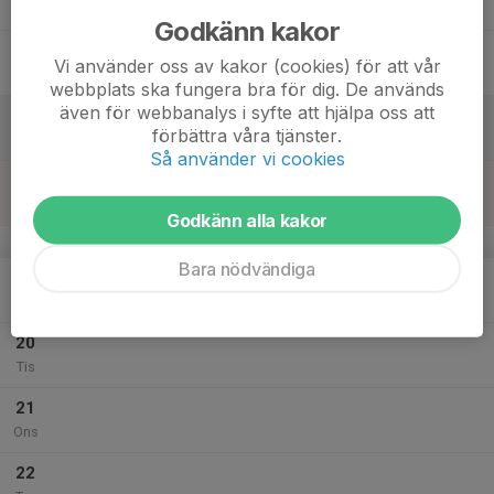
Tor
Godkänn kakor
16
Vi använder oss av kakor (cookies) för att vår
Fre
webbplats ska fungera bra för dig. De används
även för webbanalys i syfte att hjälpa oss att
17
förbättra våra tjänster.
Lör
Så använder vi cookies
18
Sön
Godkänn alla kakor
v.8
Bara nödvändiga
19
Mån
20
Tis
21
Ons
22