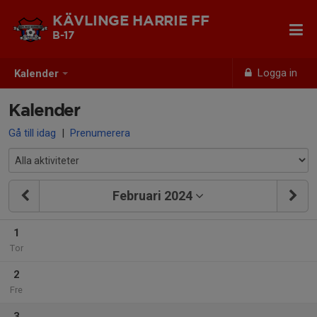
KÄVLINGE HARRIE FF
B-17
Logga in
Kalender
Kalender
Gå till idag
|
Prenumerera
Februari 2024
1
Tor
2
Fre
3