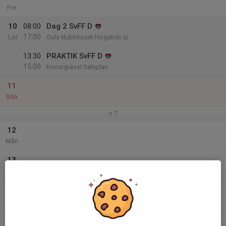
Fre
10
08:00
Dag 2 SvFF D
17:00
Lör
Gula klubbhuset Högalids Ip
13:30
PRAKTIK SvFF D
15:00
Konstgräset halvplan
11
Sön
v.7
12
Mån
13
Tis
14
Ons
15