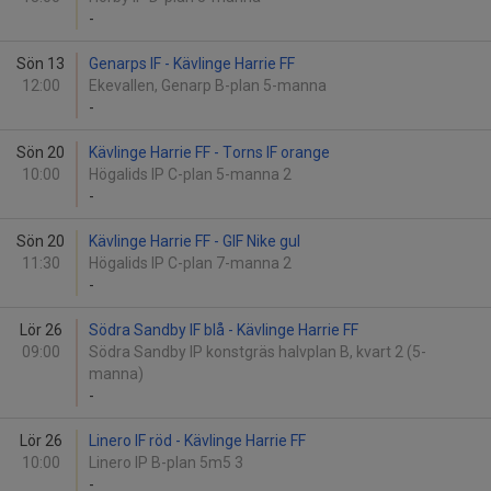
-
Sön 13
Genarps IF - Kävlinge Harrie FF
12:00
Ekevallen, Genarp B-plan 5-manna
-
Sön 20
Kävlinge Harrie FF - Torns IF orange
10:00
Högalids IP C-plan 5-manna 2
-
Sön 20
Kävlinge Harrie FF - GIF Nike gul
11:30
Högalids IP C-plan 7-manna 2
-
Lör 26
Södra Sandby IF blå - Kävlinge Harrie FF
09:00
Södra Sandby IP konstgräs halvplan B, kvart 2 (5-
manna)
-
Lör 26
Linero IF röd - Kävlinge Harrie FF
10:00
Linero IP B-plan 5m5 3
-