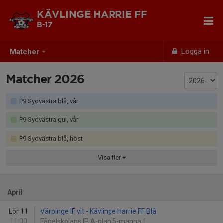
KÄVLINGE HARRIE FF
B-17
Logga in
Matcher
Matcher 2026
P9 Sydvästra blå, vår
P9 Sydvästra gul, vår
P9 Sydvästra blå, höst
Visa
fler
April
Lör 11
Värpinge IF vit - Kävlinge Harrie FF Blå
11:00
Fågelskolans IP A-plan 5-manna 1