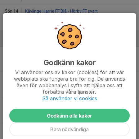
Sön 14
Kävlinge Harrie FF Blå - Hörby FF svart
10:00
Högalids IP C-plan 5-manna 1
-
Augusti
Sön 16
IF Lödde gul - Kävlinge Harrie FF
10:00
Tolvans IP konstgräs 7-manna 3
Godkänn kakor
-
Vi använder oss av kakor (cookies) för att vår
webbplats ska fungera bra för dig. De används
Sön 16
Kävlinge Harrie FF - Höörs IS blå
10:30
Högalids IP C-plan 5-manna 2
även för webbanalys i syfte att hjälpa oss att
-
förbättra våra tjänster.
Så använder vi cookies
Sön 23
Lunds SK - Kävlinge Harrie FF
09:00
Smörlyckans IP, plan 1 7-manna 1
Godkänn alla kakor
-
Sön 23
Kävlinge Harrie FF - Hörby FF svart
Bara nödvändiga
11:30
Högalids IP C-plan 5-manna 2