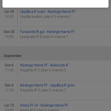
-
Lör 29
Uppåkra IF svart - Kävlinge Harrie FF
10:00
Uppåkravallen, plan 4 5-manna 1
-
Sön 30
Furulunds IK gul - Kävlinge Harrie FF
10:00
Ljungvalla IP B-plan 5-manna 1
-
September
Sön 6
Kävlinge Harrie FF - Askeröds IF
11:00
Högalids IP C-plan 5-manna 2
-
Sön 6
Kävlinge Harrie FF - Uppåkra IF grön
11:30
Högalids IP C-plan 5-manna 1
-
Lör 12
Hörby FF vit - Kävlinge Harrie FF
13:00
Hörby IP D-plan 5-manna