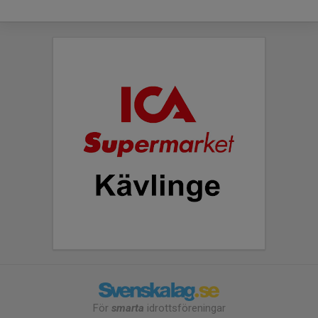
För
smarta
idrottsföreningar