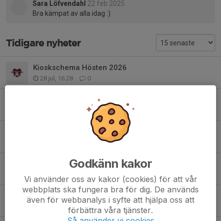
Sara Löfvendahl
22 feb 2025
Bra kämpat av alla idag :)
Tidigare nyheter
Kioskschema Hösten 2026
28 jul, 16:28
0
Kiosk schema våren 2026
25 mar, 11:51
0
Kioskschema V. 35
11 aug 2025
0
Godkänn kakor
Landskrona vårcup
31 maj 2025
3
Vi använder oss av kakor (cookies) för att vår
webbplats ska fungera bra för dig. De används
Rabatthäfte
även för webbanalys i syfte att hjälpa oss att
13 maj 2025
0
förbättra våra tjänster.
Så använder vi cookies