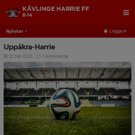
KÄVLINGE HARRIE FF
B-14
Logga in
Nyheter
Uppåkra-Harrie
22 feb 2025
1 kommentar