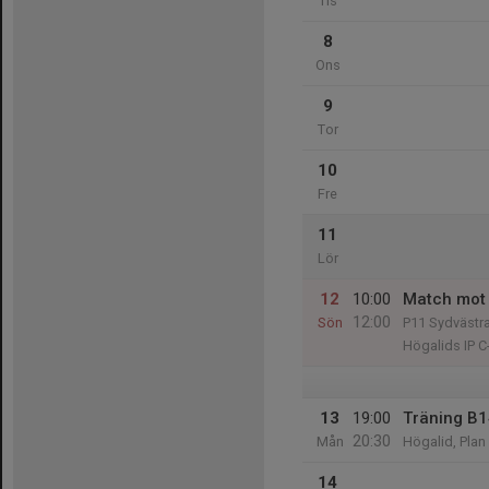
Tis
8
Ons
9
Tor
10
Fre
11
Lör
12
10:00
Match mot 
12:00
Sön
P11 Sydvästra
Högalids IP C
13
19:00
Träning B
20:30
Mån
Högalid, Plan
14