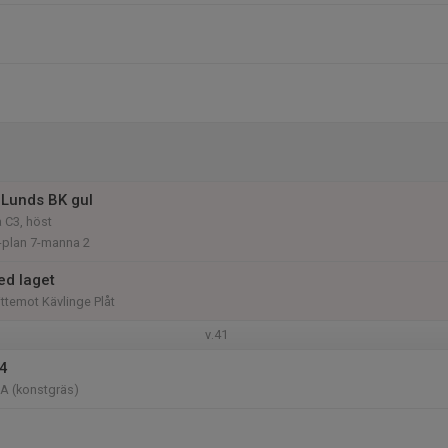
Lunds BK gul
 C3, höst
-plan 7-manna 2
d laget
ttemot Kävlinge Plåt
v.41
14
 A (konstgräs)