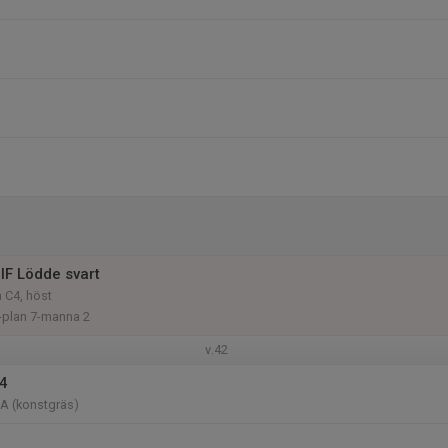
IF Lödde svart
 C4, höst
-plan 7-manna 2
v.42
14
 A (konstgräs)