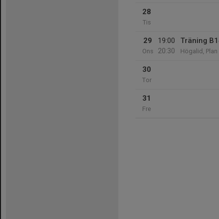
28
Tis
29
19:00
Träning B
20:30
Ons
Högalid, Plan
30
Tor
31
Fre