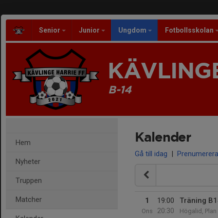
Senior
Junior
Ungdom
Fotbollsskolan
KÄVLINGE
B-14
Kalender
Hem
Gå till idag
|
Prenumerer
Nyheter
Truppen
Matcher
1
19:00
Träning B
20:30
Ons
Högalid, Plan