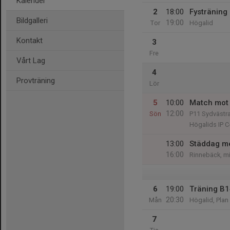
Kalender
2
18:00
Fysträning
Bildgalleri
19:00
Tor
Högalid
Kontakt
3
Fre
Vårt Lag
4
Provträning
Lör
5
10:00
Match mot 
12:00
Sön
P11 Sydvästra
Högalids IP C
13:00
Städdag me
16:00
Rinnebäck, mi
6
19:00
Träning B
20:30
Mån
Högalid, Plan
7