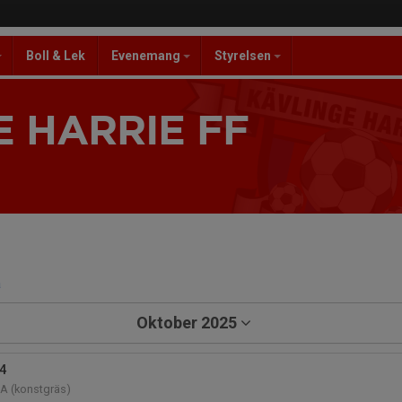
Boll & Lek
Evenemang
Styrelsen
 HARRIE FF
a
Oktober 2025
14
 A (konstgräs)