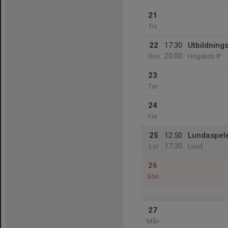
21
Tis
22
17:30
Utbildning
20:00
Ons
Högalids IP
23
Tor
24
Fre
25
12:50
Lundaspel
17:30
Lör
Lund
26
Sön
27
Mån