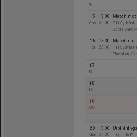
Tis
15
18:00
Match mot
20:00
Ons
P11 Sydvästra
Södra Sandby
16
18:30
Match mot 
20:30
Tor
P11 Sydvästra
Ekevallen, G
17
Fre
18
Lör
19
Sön
20
18:00
Utbildning
20:30
Mån
Högalids IP