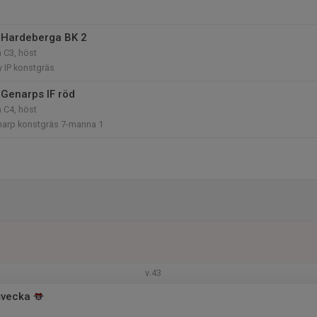
 Hardeberga BK 2
 C3, höst
 IP konstgräs
Genarps IF röd
 C4, höst
enarp konstgräs 7-manna 1
v.43
svecka