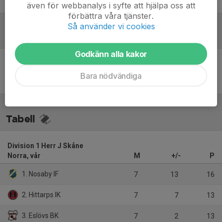
Peter Moberg
Tränare
även för webbanalys i syfte att hjälpa oss att
förbättra våra tjänster.
Så använder vi cookies
Referat
Godkänn alla kakor
Inget referat skrivet
Bara nödvändiga
Tabell
Division 1 Herr J Skåne
Norra, vår
M
+/-
P
1. Nosaby IF
7
13
16
2. Hittarps IK
7
7
13
3. Eslövs BK
7
2
13