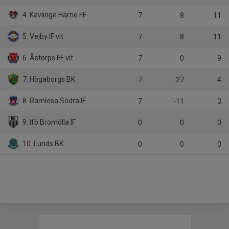
4. Kävlinge Harrie FF
7
8
11
5. Vejby IF vit
7
8
11
6. Åstorps FF vit
7
0
9
7. Högaborgs BK
7
-27
4
8. Ramlösa Södra IF
7
-11
3
9. Ifö Bromölla IF
0
0
0
10. Lunds BK
0
0
0