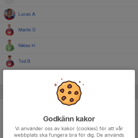
Lucas A.
Martin Ö.
Niklas H.
Ted B.
Valdemar M.
Ledare
Daniel Andersson
Tränare
Godkänn kakor
Henrik Östman
Målvaktstränare
Vi använder oss av kakor (cookies) för att vår
webbplats ska fungera bra för dig. De används