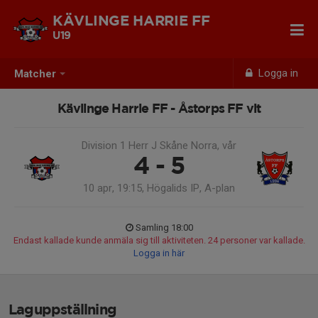
KÄVLINGE HARRIE FF
U19
Logga in
Matcher
Kävlinge Harrie FF - Åstorps FF vit
Division 1 Herr J Skåne Norra, vår
4 - 5
10 apr, 19:15, Högalids IP, A-plan
Samling 18:00
Endast kallade kunde anmäla sig till aktiviteten. 24 personer var kallade.
Logga in här
Laguppställning