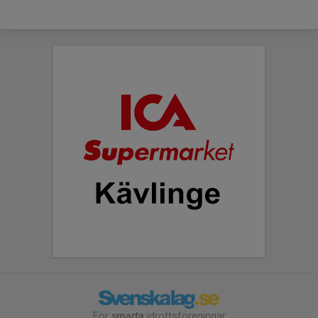
För
smarta
idrottsföreningar