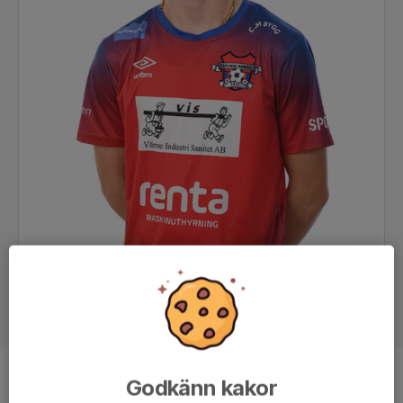
Godkänn kakor
Position
-