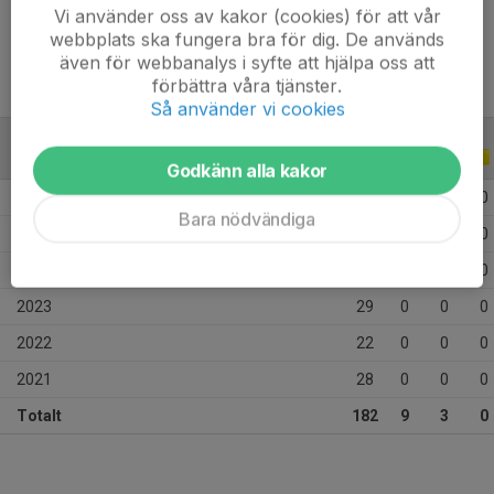
Ålder
18 år
Vi använder oss av kakor (cookies) för att vår
webbplats ska fungera bra för dig. De används
även för webbanalys i syfte att hjälpa oss att
förbättra våra tjänster.
Så använder vi cookies
ALLA SERIER
ALLA ÅR
Godkänn alla kakor
2026
24
0
0
0
Bara nödvändiga
2025
47
9
2
0
2024
32
0
1
0
2023
29
0
0
0
2022
22
0
0
0
2021
28
0
0
0
Totalt
182
9
3
0