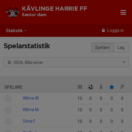
KÄVLINGE HARRIE FF
Senior dam
Logga in
Statistik
Spelarstatistik
Spelare
Lag
2026, Alla serier
SPELARE
Wilma W.
10
0
0
0
0
Wilma M.
10
0
0
0
0
Stina F.
10
0
0
0
0