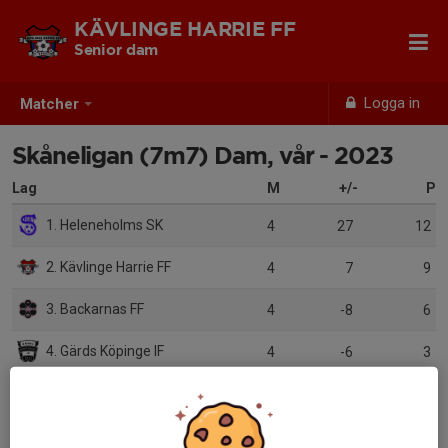
KÄVLINGE HARRIE FF
Senior dam
Logga in
Matcher
Skåneligan (7m7) Dam, vår - 2023
Lag
M
+/-
P
1. Heleneholms SK
4
27
12
2. Kävlinge Harrie FF
4
7
9
3. Backarnas FF
4
-8
6
4. Gärds Köpinge IF
4
-6
3
5. Billeberga GIF
4
-20
0
6. Dalby GIF
0
0
0