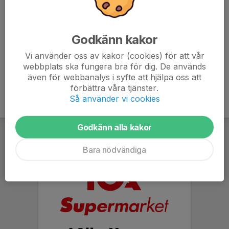
7. Hanaskogs IS
0
0
0
Godkänn kakor
8. Lilla Beddinge BK
0
0
0
Vi använder oss av kakor (cookies) för att vår
9. Veberöds AIF
0
0
0
webbplats ska fungera bra för dig. De används
även för webbanalys i syfte att hjälpa oss att
förbättra våra tjänster.
Så använder vi cookies
Godkänn alla kakor
Bara nödvändiga