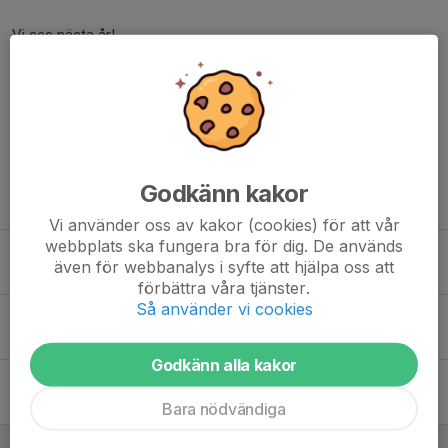
Vi ses nästa år!
/tävlingsledningen
Dela nyhet
Godkänn kakor
Tidigare nyheter
Vi använder oss av kakor (cookies) för att vår
webbplats ska fungera bra för dig. De används
Årets vinnare i KHFF-golfen 2026!
även för webbanalys i syfte att hjälpa oss att
7 jun, 10:56
0
förbättra våra tjänster.
Så använder vi cookies
Årets vinnare i KHFF-golfen 2025!
7 jun 2025
0
Godkänn alla kakor
Årets vinnare KHFF-golfen 2024
9 jun 2024
0
Bara nödvändiga
Årets vinnare i KHFF-golfen