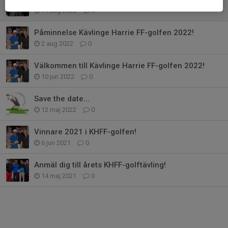
14 aug 2022
0
Påminnelse Kävlinge Harrie FF-golfen 2022!
2 aug 2022
0
Välkommen till Kävlinge Harrie FF-golfen 2022!
10 jun 2022
0
Save the date...
12 maj 2022
0
Vinnare 2021 i KHFF-golfen!
6 jun 2021
0
Anmäl dig till årets KHFF-golftävling!
14 maj 2021
0