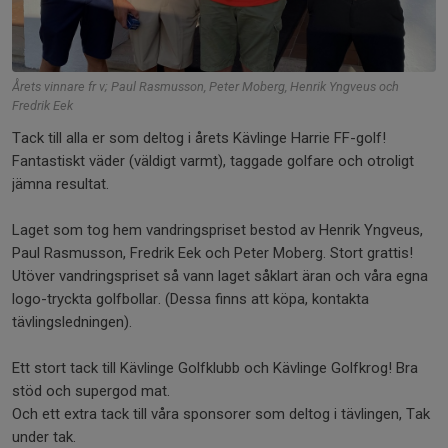
Årets vinnare fr v; Paul Rasmusson, Peter Moberg, Henrik Yngveus och
Fredrik Eek
Tack till alla er som deltog i årets Kävlinge Harrie FF-golf!
Fantastiskt väder (väldigt varmt), taggade golfare och otroligt
jämna resultat.
Laget som tog hem vandringspriset bestod av Henrik Yngveus,
Paul Rasmusson, Fredrik Eek och Peter Moberg. Stort grattis!
Utöver vandringspriset så vann laget såklart äran och våra egna
logo-tryckta golfbollar. (Dessa finns att köpa, kontakta
tävlingsledningen).
Ett stort tack till Kävlinge Golfklubb och Kävlinge Golfkrog! Bra
stöd och supergod mat.
Och ett extra tack till våra sponsorer som deltog i tävlingen, Tak
under tak.