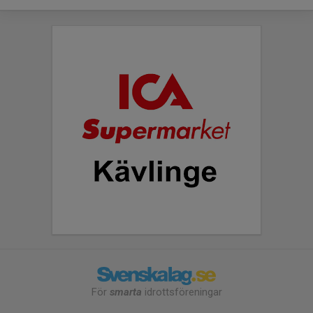
För
smarta
idrottsföreningar