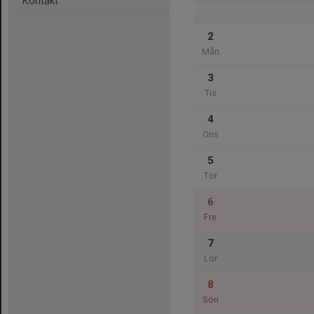
Kontakt
2
Mån
3
Tis
4
Ons
5
Tor
6
Fre
7
Lör
8
Sön