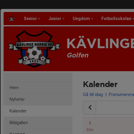
Senior
Junior
Ungdom
Fotbollsskolan
KÄVLINGE
Golfen
Kalender
Hem
Gå till idag
|
Prenumerer
Nyheter
Kalender
Bildgalleri
1
Sön