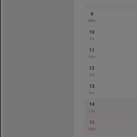
9
Mån
10
Tis
11
Ons
12
Tor
13
Fre
14
Lör
15
Sön