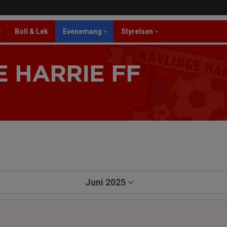
Boll & Lek
Evenemang
Styrelsen
 HARRIE FF
a
Juni 2025