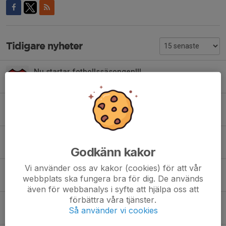
Tidigare nyheter
Nu startar fotbollssäsongen!!!
14 jul, 12:59
0
Nu drar vi igång igen !!!
14 jan, 21:38
0
Tornardospelen 2026-01-11
12 jan, 21:10
0
Godkänn kakor
Vi använder oss av kakor (cookies) för att vår
Askecupen 2025-12-28
webbplats ska fungera bra för dig. De används
28 dec 2025
0
även för webbanalys i syfte att hjälpa oss att
förbättra våra tjänster.
Svalövscupen 22-Nov
Så använder vi cookies
23 nov 2025
3