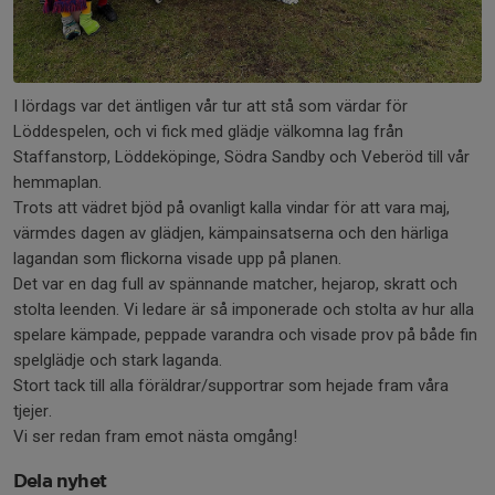
I lördags var det äntligen vår tur att stå som värdar för
Löddespelen, och vi fick med glädje välkomna lag från
Staffanstorp, Löddeköpinge, Södra Sandby och Veberöd till vår
hemmaplan.
Trots att vädret bjöd på ovanligt kalla vindar för att vara maj,
värmdes dagen av glädjen, kämpainsatserna och den härliga
lagandan som flickorna visade upp på planen.
Det var en dag full av spännande matcher, hejarop, skratt och
stolta leenden. Vi ledare är så imponerade och stolta av hur alla
spelare kämpade, peppade varandra och visade prov på både fin
spelglädje och stark laganda.
Stort tack till alla föräldrar/supportrar som hejade fram våra
tjejer.
Vi ser redan fram emot nästa omgång!
Dela nyhet