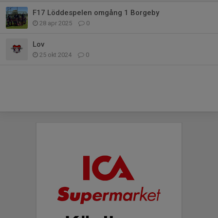
F17 Löddespelen omgång 1 Borgeby
28 apr 2025
0
Lov
25 okt 2024
0