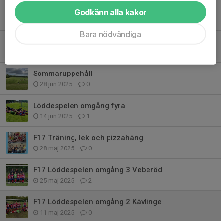
Löddespelen avslutning
Godkänn alla kakor
23 nov 2025
0
Bara nödvändiga
Löddespelen omgång 6 i Staffanstorp
13 sep 2025
1
Sommaruppehåll
28 jun 2025
0
Löddespelen omgång fyra
14 jun 2025
1
F17 Träning, lek och pizzahäng
28 maj 2025
0
F17 Löddespelen omgång 3 Veberöd
25 maj 2025
2
F17 Löddespelen omgång 2 Kävlinge
11 maj 2025
0