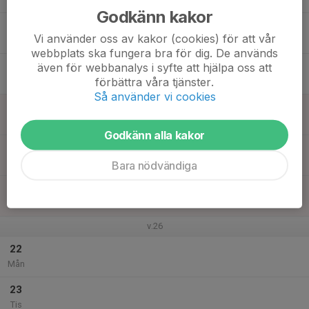
Godkänn kakor
17
Vi använder oss av kakor (cookies) för att vår
Ons
webbplats ska fungera bra för dig. De används
18
även för webbanalys i syfte att hjälpa oss att
förbättra våra tjänster.
Tor
Så använder vi cookies
19
Fre
Godkänn alla kakor
20
Lör
Bara nödvändiga
21
Sön
v.26
22
Mån
23
Tis