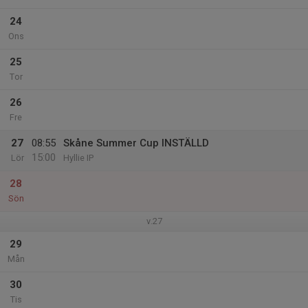
24
Ons
25
Tor
26
Fre
27
08:55
Skåne Summer Cup INSTÄLLD
15:00
Lör
Hyllie IP
28
Sön
v.27
29
Mån
30
Tis