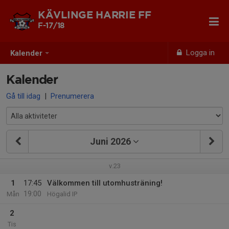
KÄVLINGE HARRIE FF
F-17/18
Logga in
Kalender
Kalender
Gå till idag
|
Prenumerera
Juni 2026
v.23
1
17:45
Välkommen till utomhusträning!
19:00
Mån
Högalid IP
2
Tis