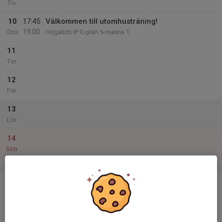
Tis
10
17:45
Välkommen till utomhusträning!
19:00
Ons
Högalids IP C-plan 5-manna 1
11
Tor
12
Fre
13
Lör
14
Sön
v.25
15
17:45
Sommaravslutning
19:00
Mån
Högalids IP B-plan
16
Tis