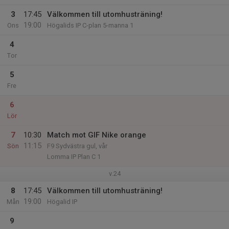
3
17:45
Välkommen till utomhusträning!
19:00
Ons
Högalids IP C-plan 5-manna 1
4
Tor
5
Fre
6
Lör
7
10:30
Match mot GIF Nike orange
11:15
Sön
F9 Sydvästra gul, vår
Lomma IP Plan C 1
v.24
8
17:45
Välkommen till utomhusträning!
19:00
Mån
Högalid IP
9