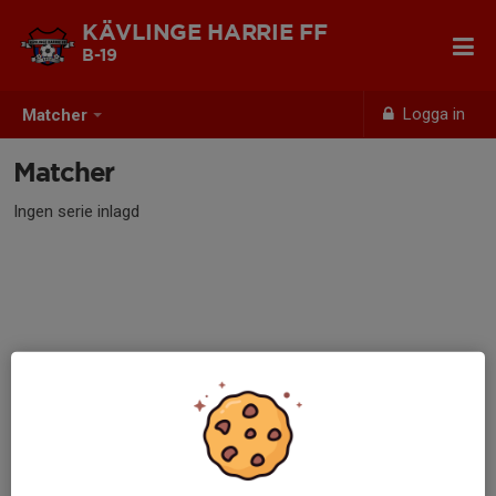
KÄVLINGE HARRIE FF
B-19
Logga in
Matcher
Matcher
Ingen serie inlagd