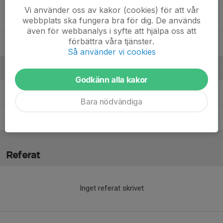
Vi använder oss av kakor (cookies) för att vår
Victor O.
webbplats ska fungera bra för dig. De används
även för webbanalys i syfte att hjälpa oss att
förbättra våra tjänster.
17. Wilhelm S.
Så använder vi cookies
Ledare
Godkänn alla kakor
Fredrik Nilsson
Tränare
Bara nödvändiga
Lina Sjöstrand
Tränare
Referat
Inget referat skrivet