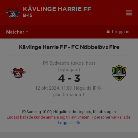
KÄVLINGE HARRIE FF
B-15
Logga in
Matcher
Kävlinge Harrie FF - FC Nöbbelövs Fire
P9 Sydvästra turkos, höst
(nybörjare)
4 - 3
12 okt 2024, 11:00, Högalids IP C-
plan 5-manna 1
Samling 10:00, Högalids Idrottsplats, Klubbstugan
Endast kallade kunde anmäla sig till aktiviteten. 7 personer var kallade.
Logga in här