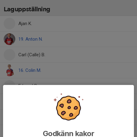
Laguppställning
Ajan K.
19. Anton N.
Carl (Calle) B.
16. Colin M.
Edward P.
30. Isak S.
11. Kevin N.
Godkänn kakor
8. Lucas H.