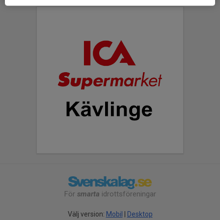
För
smarta
idrottsföreningar
Välj version:
Mobil
|
Desktop