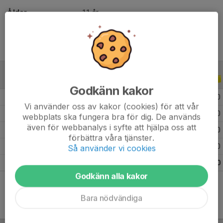
Ålder
11 år
ALLA SERIER
ALLA ÅR
Godkänn kakor
2026
11
0
0
0
Vi använder oss av kakor (cookies) för att vår
2025
2
0
0
0
webbplats ska fungera bra för dig. De används
även för webbanalys i syfte att hjälpa oss att
2024
13
0
0
0
förbättra våra tjänster.
2023
5
0
0
0
Så använder vi cookies
Totalt
31
0
0
0
Godkänn alla kakor
Bara nödvändiga