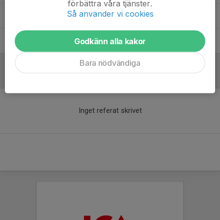
förbättra våra tjänster.
Så använder vi cookies
Fredrik Nilsson
Tränare
Godkänn alla kakor
Lina Sjöstrand
Tränare
Bara nödvändiga
Referat
Inget referat skrivet