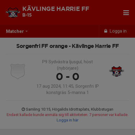
KÄVLINGE HARRIE FF
B-15
Logga in
Matcher
Sorgenfri FF orange - Kävlinge Harrie FF
P9 Sydvästra ljusgul, höst
(nybörjare)
0 - 0
17 aug 2024, 11:45, Sorgenfri IP
konstgräs 5-manna 1
Samling 10:15, Högalids Idrottsplats, Klubbstugan
Endast kallade kunde anmäla sig till aktiviteten. 7 personer var kallade.
Logga in här