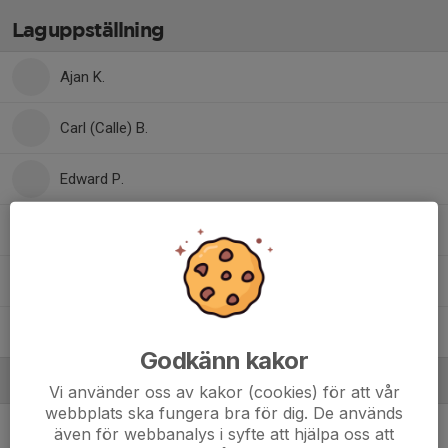
Laguppställning
Ajan K.
Carl (Calle) B.
Edward P.
Elias N.
Elliot L.
Göte B.
Godkänn kakor
Ledare
Vi använder oss av kakor (cookies) för att vår
webbplats ska fungera bra för dig. De används
Ernad Subasic
Tränare
även för webbanalys i syfte att hjälpa oss att