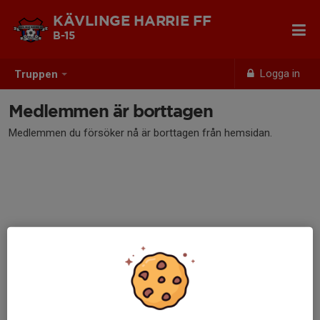
KÄVLINGE HARRIE FF
B-15
Logga in
Truppen
Medlemmen är borttagen
Medlemmen du försöker nå är borttagen från hemsidan.