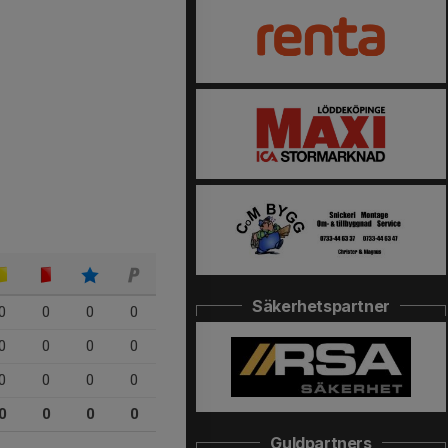
Säkerhetspartner
0
0
0
0
0
0
0
0
0
0
0
0
0
0
0
0
Guldpartners