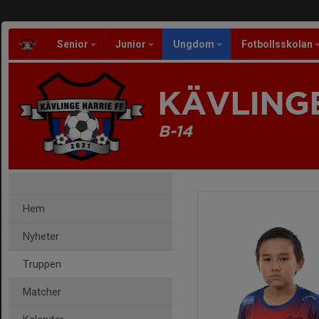
Senior
Junior
Ungdom
Fotbollsskolan
KÄVLINGE
B-14
Hem
Nyheter
Truppen
Matcher