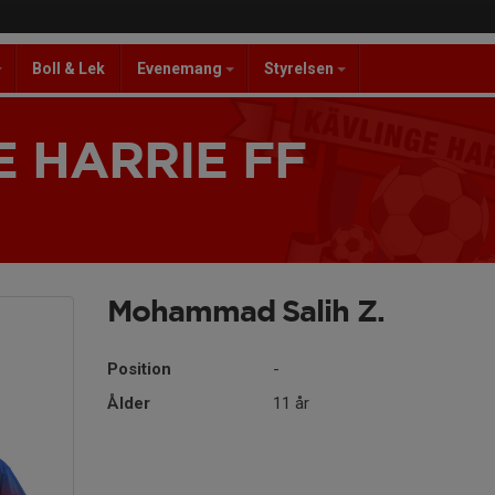
Boll & Lek
Evenemang
Styrelsen
 HARRIE FF
Mohammad Salih Z.
Position
-
Ålder
11 år