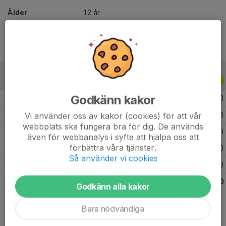
Ålder
12 år
ALLA SERIER
ALLA ÅR
Godkänn kakor
2026
3
0
0
0
Vi använder oss av kakor (cookies) för att vår
2025
14
0
0
0
webbplats ska fungera bra för dig. De används
2024
13
0
0
0
även för webbanalys i syfte att hjälpa oss att
förbättra våra tjänster.
2023
8
0
0
0
Så använder vi cookies
2022
1
0
0
0
Totalt
39
0
0
0
Godkänn alla kakor
Bara nödvändiga