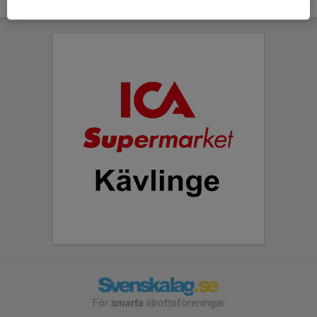
För
smarta
idrottsföreningar