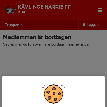
KÄVLINGE HARRIE FF
B-14
Logga in
Truppen
Medlemmen är borttagen
Medlemmen du försöker nå är borttagen från hemsidan.