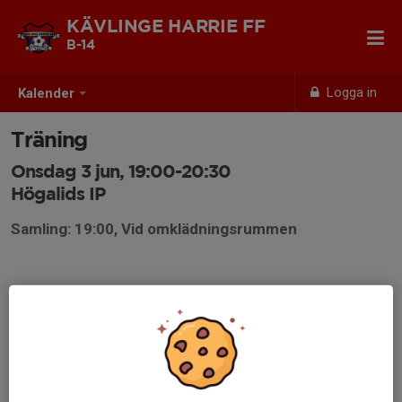
KÄVLINGE HARRIE FF
B-14
Logga in
Kalender
Träning
Onsdag 3 jun, 19:00-20:30
Högalids IP
Samling: 19:00, Vid omklädningsrummen