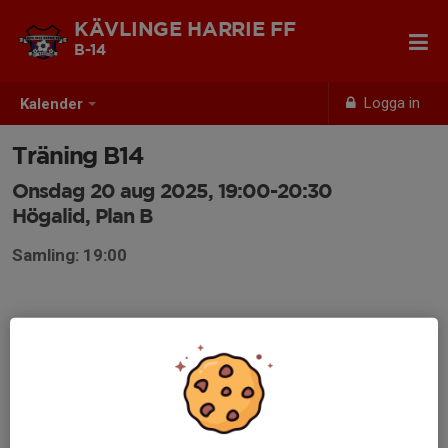
KÄVLINGE HARRIE FF
B-14
Logga in
Kalender
Träning B14
Onsdag 20 aug 2025, 19:00-20:30
Högalid, Plan B
Samling: 19:00