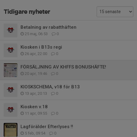
Tidigare nyheter
Betalning av rabatthäften
25 maj, 06:53
0
Kiosken i B13s regi
26 apr, 22:00
0
FÖRSÄLJNING AV KHFFS BONUSHÄFTE!
20 apr, 19:46
0
KIOSKSCHEMA, v18 för B13
13 apr, 20:13
0
Kiosken v.18
11 apr, 09:55
0
Lagförälder Efterlyses !!
5 feb, 09:54
0