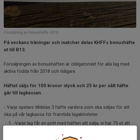
Försäljning av bonushäfte i B13
På veckans träningar och matcher delas KHFFs bonushäfte
ut till B13.
Försäljningen av bonushäften är obligatoriskt för alla lag med
aktiva födda från 2018 och tidigare.
Häftet säljs för 100 kronor styck och 25 kr per sålt häfte
går till lagkassan.
- Varje spelare tilldelas 3 häfte vardera som ska säljas för att
öka på vår lagkassa för framtida lagaktiviteter.
-Varje lag får en pott med häften att sälja, vi har 75 st att
sälja. Det är lagets gemensamma ansvar att sälja hela
potten.