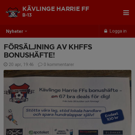
KÄVLINGE HARRIE FF
B-13
Logga in
Nyheter
FÖRSÄLJNING AV KHFFS
BONUSHÄFTE!
20 apr, 19:46
0 kommentarer