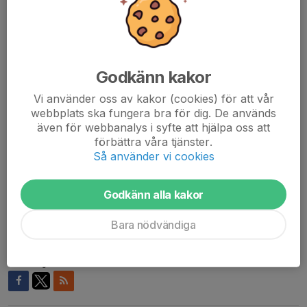
-Lagen kan inte lämna tillbaka osålda häften. Därför är det viktigt
att alla gör en insats
för att sälja lagets tilldelade häften.
-Om laget vill sälja fler häften än er tilldelade pott, höjs
Godkänn kakor
förtjänsten till 50 kr per extra
häfte till lagkassan. Kontakta John för att få fler häften.
Vi använder oss av kakor (cookies) för att vår
webbplats ska fungera bra för dig. De används
# Leta upp John (Rasmus pappa) när ni hämtar/lämnar eller säg
även för webbanalys i syfte att hjälpa oss att
till killarna att göra det för att få era häften.
förbättra våra tjänster.
Så använder vi cookies
Vill man hämta på andra tider så nås jag på 070-3008829.
Det är även numret som ni swishar betalning av häftena till för
Godkänn alla kakor
att jag ska kunna göra en gemensam inbetalning till klubben,
skriv namn på spelare i swishmeddelanderutan och betala in så
Bara nödvändiga
snart ni kan men senast 1 juni.
Dela nyhet