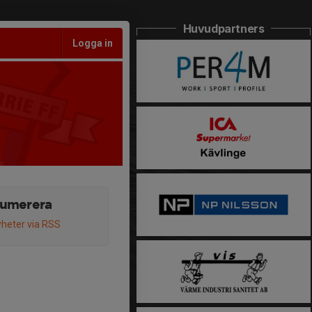
Huvudpartners
Logga in
umerera
heter via RSS