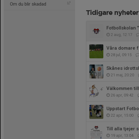
Om du blir skadad
Tidigare nyheter
Fotbollskolan "
2 aug, 12:17
Våra domare fo
28 jul, 09:15
Skånes idrotts
21 maj, 20:20
Välkommen till
26 apr, 09:42
Uppstart Fotbo
22 apr, 15:00
Till alla tjejer
19 apr, 13:04