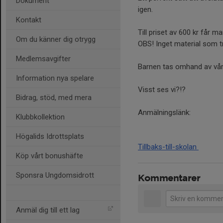
Dokument
igen.
Kontakt
Till priset av 600 kr får m
Om du känner dig otrygg
OBS! Inget material som tr
Medlemsavgifter
Barnen tas omhand av vå
Information nya spelare
Visst ses vi?!?
Bidrag, stöd, med mera
Anmälningslänk:
Klubbkollektion
Högalids Idrottsplats
Tillbaks-till-skolan
Köp vårt bonushäfte
Sponsra Ungdomsidrott
Kommentarer
Anmäl dig till ett lag