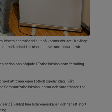
s Idrottsledarstipendie ut på kommunhuset i Kävlinge.
Kroksmark priset för sina insatser som ledare i vår
gen sedan han började i Fotbollskolan som femåring
med att träna egen fotboll (spelar idag i vårt
 för Sommarfotbollskolan, döma och vara tränare för
g, visar på väldigt fina ledaregenskaper och tar ett stort
ling.