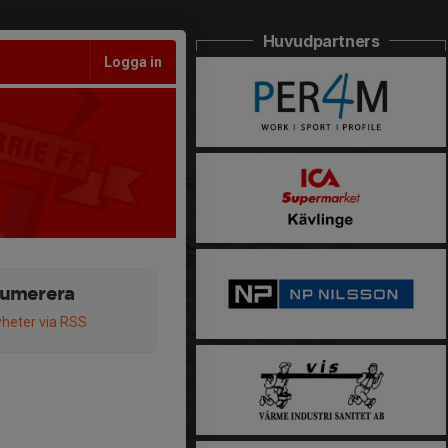
Huvudpartners
Logga in
umerera
heter via RSS