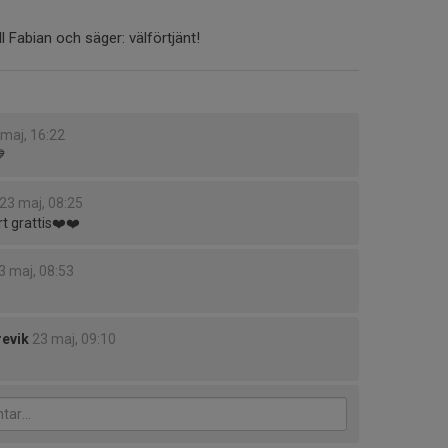
ill Fabian och säger: välförtjänt!
 maj, 16:22

23 maj, 08:25
rt grattis❤️❤️
3 maj, 08:53
revik
23 maj, 09:10