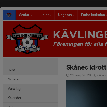
Senior
Junior
Ungdom
Fotbollsskolan
KÄVLINGE
Föreningen för alla f
Skånes idrott
Hem
21 maj, 20:20
4 ko
Nyheter
Våra lag
Kalender