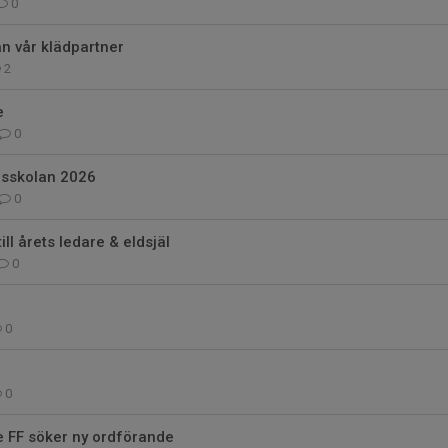
0
n vår klädpartner
2
e
0
sskolan 2026
0
ll årets ledare & eldsjäl
0
0
0
e FF söker ny ordförande