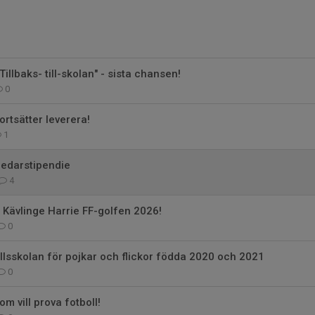
Tillbaks- till-skolan" - sista chansen!
0
rtsätter leverera!
1
ledarstipendie
4
 Kävlinge Harrie FF-golfen 2026!
0
llsskolan för pojkar och flickor födda 2020 och 2021
0
 som vill prova fotboll!