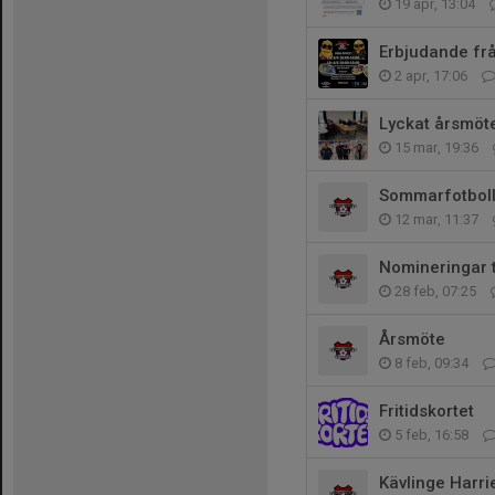
19 apr, 13:04
Erbjudande frå
2 apr, 17:06
Lyckat årsmöt
15 mar, 19:36
Sommarfotboll
12 mar, 11:37
Nomineringar ti
28 feb, 07:25
Årsmöte
8 feb, 09:34
Fritidskortet
5 feb, 16:58
Kävlinge Harri