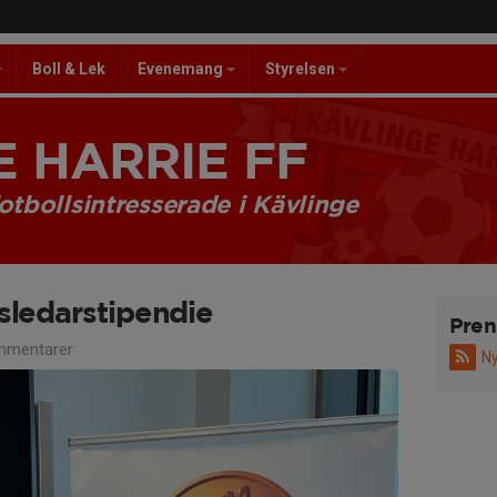
Boll & Lek
Evenemang
Styrelsen
 HARRIE FF
otbollsintresserade i Kävlinge
sledarstipendie
Pren
mmentarer
Ny