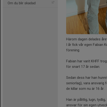
Om du blir skadad
Härom dagen delades året
I år fick vår egen Fabian 
förening.
Fabian har varit KHFF tro
för snart 17 år sedan.
Sedan dess har han hunnit 
seniorlag), vara ansvarig
de killar som nu är 16 år.
Han är pålitlig, lugn, tydli
ansvar för sin egen utveck