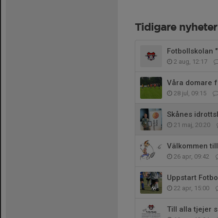
Tidigare nyheter
Fotbollskolan "
2 aug, 12:17
Våra domare fo
28 jul, 09:15
Skånes idrotts
21 maj, 20:20
Välkommen till
26 apr, 09:42
Uppstart Fotbo
22 apr, 15:00
Till alla tjejer