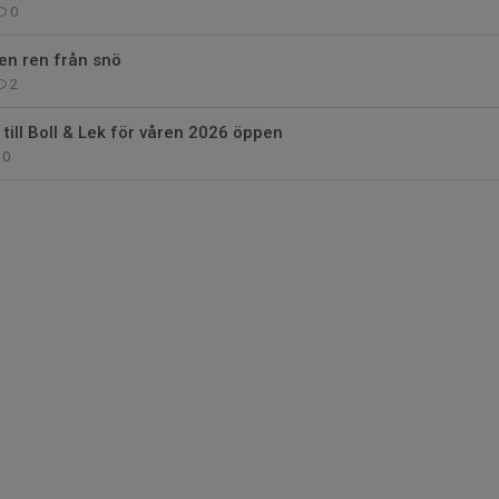
0
en ren från snö
2
till Boll & Lek för våren 2026 öppen
0