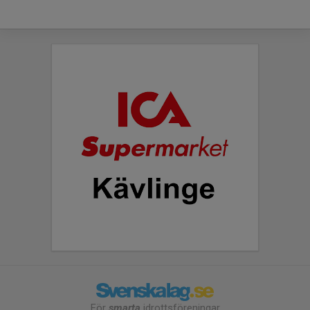
För
smarta
idrottsföreningar