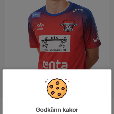
Godkänn kakor
Position
-