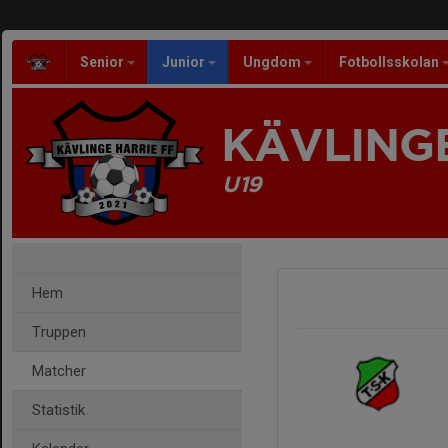
Senior
Junior
Ungdom
Fotbollsskolan
KÄVLINGE
U19
Hem
Truppen
Matcher
Statistik