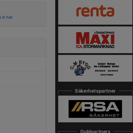
 in här
Säkerhetspartner
Guldpartners