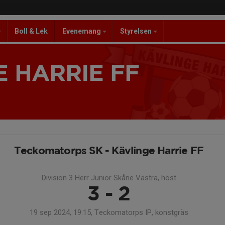
Boll & Lek
Evenemang
Styrelsen
 HARRIE FF
Teckomatorps SK - Kävlinge Harrie FF
Division 3 Herr Junior Skåne Västra, höst
3 - 2
19 sep 2024, 19:15, Teckomatorps IP, konstgräs