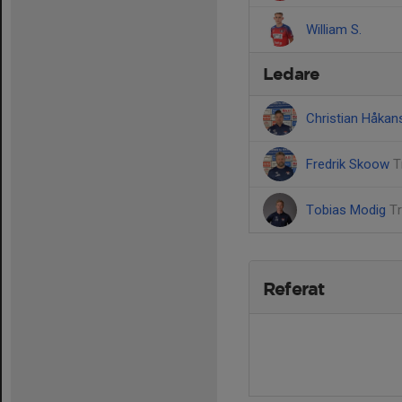
William S.
Ledare
Christian Håka
Fredrik Skoow
T
Tobias Modig
T
Referat