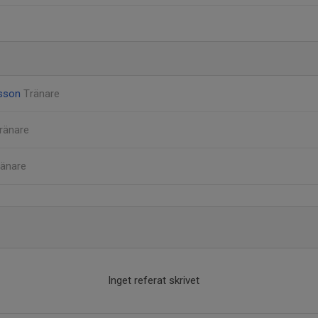
nsson
Tränare
ränare
ränare
Inget referat skrivet