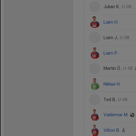
Julian K.
, U-08
Liam H.
Liam J.
, U-08
Liam P.
Martin Ö.
, U-08
Niklas H.
Ted B.
, U-08
Valdemar M.
Vilton B.