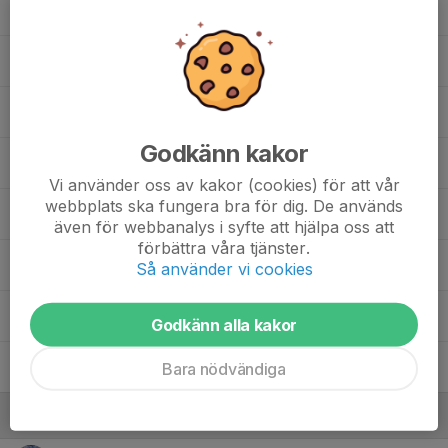
Liam H.
Liam P.
Linus M.
Godkänn kakor
Niklas H.
Vi använder oss av kakor (cookies) för att vår
webbplats ska fungera bra för dig. De används
Papicho C.
även för webbanalys i syfte att hjälpa oss att
förbättra våra tjänster.
3. Ramin A.
Så använder vi cookies
Valdemar M.
Godkänn alla kakor
William S.
Bara nödvändiga
Ledare