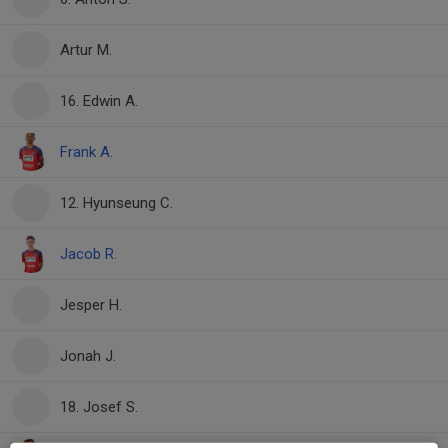
Artur M.
16. Edwin A.
Frank A.
12. Hyunseung C.
Jacob R.
Jesper H.
Jonah J.
18. Josef S.