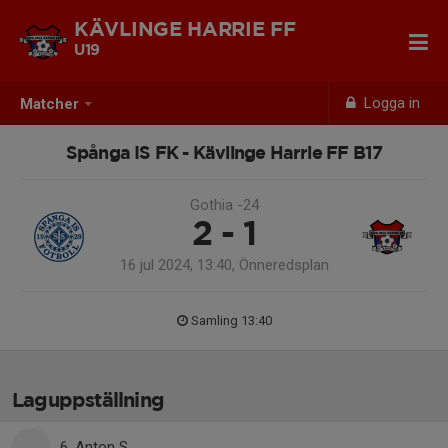
KÄVLINGE HARRIE FF
U19
Logga in
Matcher
Spånga IS FK - Kävlinge Harrie FF B17
Gothia -24
2 - 1
16 jul 2024, 13:40, Önneredsplan
Samling 13:40
Laguppställning
6. Anton S.