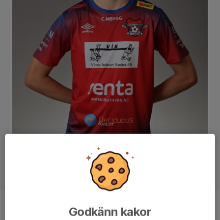
Godkänn kakor
Position
-