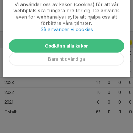
Ålder
15 år
Vi använder oss av kakor (cookies) för att vår
webbplats ska fungera bra för dig. De används
även för webbanalys i syfte att hjälpa oss att
förbättra våra tjänster.
Så använder vi cookies
ALLA SERIER
ALLA ÅR
Godkänn alla kakor
2026
10
0
0
0
Bara nödvändiga
2025
11
0
0
0
2024
12
0
0
0
2023
14
0
0
0
2022
10
0
0
0
2021
6
0
0
0
Totalt
63
0
0
0