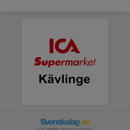
För
smarta
idrottsföreningar