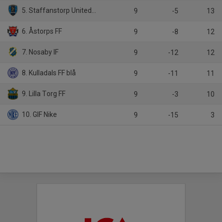
5. Staffanstorp United FC
9
-5
13
6. Åstorps FF
9
-8
12
7. Nosaby IF
9
-12
12
8. Kulladals FF blå
9
-11
11
9. Lilla Torg FF
9
-3
10
10. GIF Nike
9
-15
3