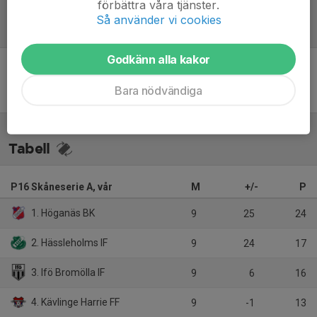
förbättra våra tjänster.
Så använder vi cookies
Referat
Godkänn alla kakor
Inget referat skrivet
Bara nödvändiga
Tabell
P16 Skåneserie A, vår
M
+/-
P
1. Höganäs BK
9
25
24
2. Hässleholms IF
9
24
17
3. Ifö Bromölla IF
9
6
16
4. Kävlinge Harrie FF
9
-1
13