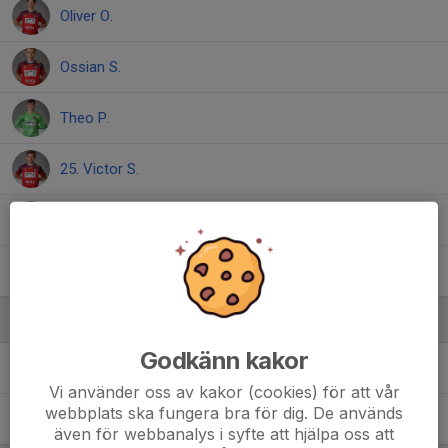
Oliver O.
Ossian S.
Theo P.
25. Victor S.
8. Viggo J.
5. Wille E.
Ledare
Godkänn kakor
Niclas Eriksson
Tränare
Vi använder oss av kakor (cookies) för att vår
webbplats ska fungera bra för dig. De används
Tobias Modig
Tränare
även för webbanalys i syfte att hjälpa oss att