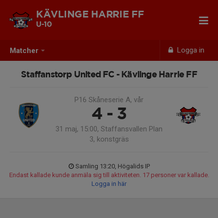
KÄVLINGE HARRIE FF
U-10
Logga in
Matcher
Staffanstorp United FC - Kävlinge Harrie FF
P16 Skåneserie A, vår
4 - 3
31 maj, 15:00, Staffansvallen Plan
3, konstgräs
Samling 13:20, Högalids IP
Endast kallade kunde anmäla sig till aktiviteten. 17 personer var kallade.
Logga in här