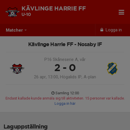
KÄVLINGE HARRIE FF
U-10
Logga in
Matcher
Kävlinge Harrie FF - Nosaby IF
P16 Skåneserie A, vår
2 - 0
26 apr, 13:00, Högalids IP, A-plan
Samling 12:00
Endast kallade kunde anmäla sig till aktiviteten. 15 personer var kallade.
Logga in här
Laguppställning