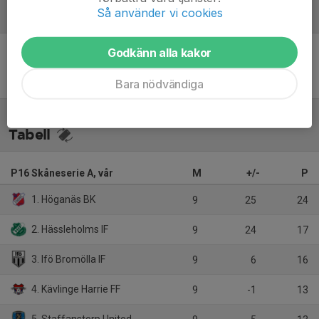
Så använder vi cookies
Referat
Godkänn alla kakor
Inget referat skrivet
Bara nödvändiga
Tabell
P16 Skåneserie A, vår
M
+/-
P
1. Höganäs BK
9
25
24
2. Hässleholms IF
9
24
17
3. Ifö Bromölla IF
9
6
16
4. Kävlinge Harrie FF
9
-1
13