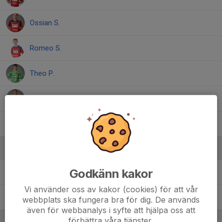
Ossian S.
Romeo S.
Theo P.
8. Viggo J.
5. Wille E.
Ledare
Godkänn kakor
Fabian Kroksmark
Tränare
Vi använder oss av kakor (cookies) för att vår
Niclas Eriksson
Tränare
webbplats ska fungera bra för dig. De används
även för webbanalys i syfte att hjälpa oss att
förbättra våra tjänster.