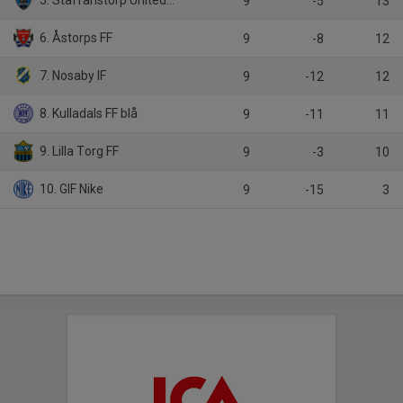
5. Staffanstorp United FC
9
-5
13
6. Åstorps FF
9
-8
12
7. Nosaby IF
9
-12
12
8. Kulladals FF blå
9
-11
11
9. Lilla Torg FF
9
-3
10
10. GIF Nike
9
-15
3