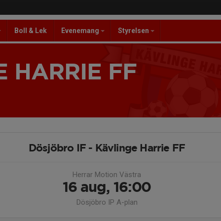
Boll & Lek
Evenemang
Styrelsen
 HARRIE FF
Dösjöbro IF - Kävlinge Harrie FF
Herrar Motion Västra
16 aug, 16:00
Dösjöbro IP A-plan