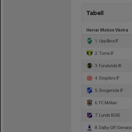
Tabell
Herrar Motion Västra
1. Uppåkra IF
2. Torns IF
3. Furulunds IK
4. Dösjöbro IF
5. Snogeröds IF
6. FC Möllan
7. Lunds BOIS
8. Dalby GIF/Genarps