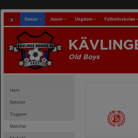
Senior
Junior
Ungdom
Fotbollsskolan
KÄVLINGE
Old Boys
Hem
Nyheter
Truppen
Matcher