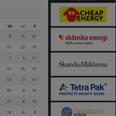
IM
+/-
P
9
16
22
15
23
19
7
6
17
10
16
16
14
-3
13
29
-8
10
15
-8
10
18
-6
8