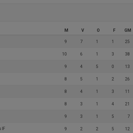
M
V
O
F
GM
9
7
1
1
25
10
6
1
3
38
9
4
5
0
13
8
5
1
2
26
8
4
1
3
11
8
3
1
4
21
9
3
1
5
7
 IF
9
2
2
5
12