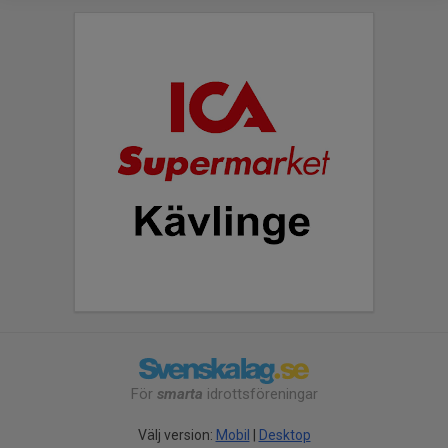
För
smarta
idrottsföreningar
Välj version:
Mobil
|
Desktop