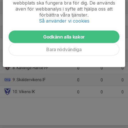
webbplats ska fungera bra för dig. De används
3. Dösjöbro IF
12
14
24
även för webbanalys i syfte att hjälpa oss att
förbättra våra tjänster.
4. Glumslövs FF
12
-5
14
Så använder vi cookies
5. Råå IF
12
-19
12
Godkänn alla kakor
6. Furulunds IK
12
-17
11
Bara nödvändiga
7. Ödåkra IF
12
-25
5
8. Kävlinge Harrie FF
0
0
0
9. Skäldervikens IF
0
0
0
10. Vikens IK
0
0
0