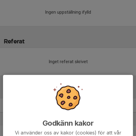
Ingen uppställning ifylld
Referat
Inget referat skrivet
Tabell
Herrar Motion Nordvästra
M
+/-
P
1. Allerums GIF
12
24
29
Godkänn kakor
2. Vejby IF
12
28
25
Vi använder oss av kakor (cookies) för att vår