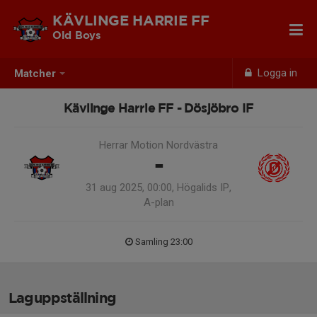
KÄVLINGE HARRIE FF
Old Boys
Logga in
Matcher
Kävlinge Harrie FF - Dösjöbro IF
Herrar Motion Nordvästra
-
31 aug 2025, 00:00, Högalids IP,
A-plan
Samling 23:00
Laguppställning