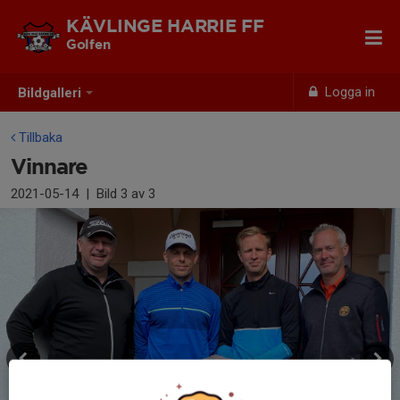
KÄVLINGE HARRIE FF
Golfen
Logga in
Bildgalleri
Tillbaka
Vinnare
2021-05-14
|
Bild
3
av 3