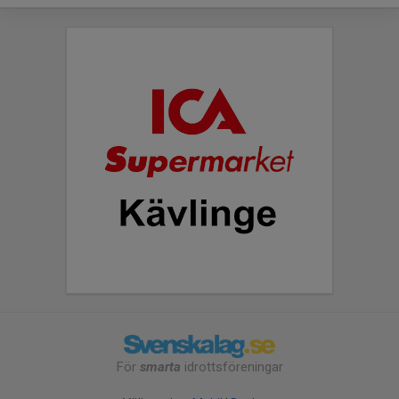
För
smarta
idrottsföreningar