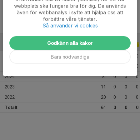
Ålder
13 år
webbplats ska fungera bra för dig. De används
även för webbanalys i syfte att hjälpa oss att
förbättra våra tjänster.
Så använder vi cookies
Godkänn alla kakor
ALLA SERIER
ALLA ÅR
2026
13
0
0
0
Bara nödvändiga
2025
9
0
0
0
2024
8
0
0
0
2023
11
0
0
0
2022
20
0
0
0
Totalt
61
0
0
0