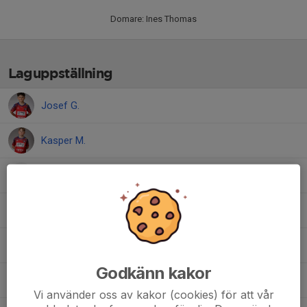
Domare: Ines Thomas
Laguppställning
Josef G.
Kasper M.
Lennox T.
Max A.
Melvin J.
Godkänn kakor
Scott B.
Vi använder oss av kakor (cookies) för att vår