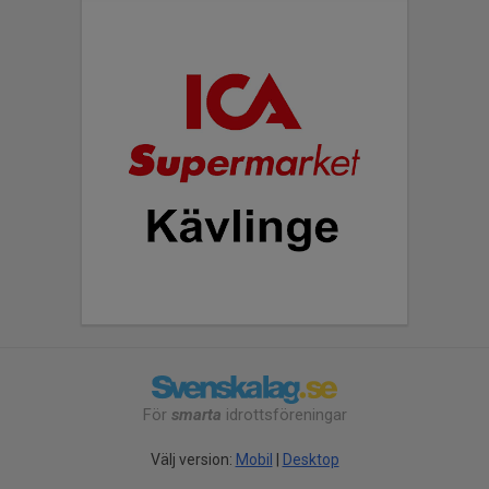
För
smarta
idrottsföreningar
Välj version:
Mobil
|
Desktop