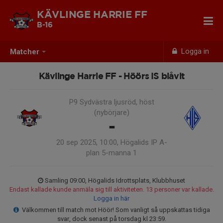
KÄVLINGE HARRIE FF
B-16
Logga in
Matcher
Kävlinge Harrie FF - Höörs IS blåvit
P9 Sydvästra ljusröd, höst
(nybörjare)
-
20 sep 2025, 10:00, Högalids IP A-
plan 5-manna 1
Samling 09:00, Högalids Idrottsplats, Klubbhuset
Endast kallade kunde anmäla sig till aktiviteten. 13 personer var kallade.
Logga in här
Välkommen till match mot Höör! Som vanligt så uppskattas tidiga
svar, dock senast på torsdag kl 23:59.