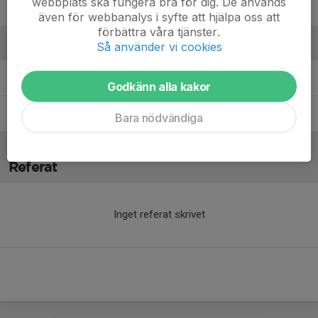
webbplats ska fungera bra för dig. De används
Vincent J.
även för webbanalys i syfte att hjälpa oss att
förbättra våra tjänster.
Ledare
Så använder vi cookies
Maria Andersen
Tränare
Godkänn alla kakor
Philip Jonsson Brevik
Tränare
Bara nödvändiga
Referat
Inget referat skrivet